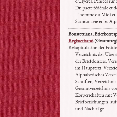
d’Hyères, Pensées sur d
Du pacte fédérale et de
L’homme du Midi et 
Scandinavie et les Alp
Bonstettiana, Briefkorre
Registerband
(Gesamtregi
Rekapitulation der Editio
Verzeichnis der Über
der Briefdossiers, Ve
im Haupttext, Verzeic
Alphabetisches Verzei
Schriften, Verzeichni
Gesamtverzeichnis vo
Körperschaften mit V
Briefbeziehungen, auf 
und Nachträge