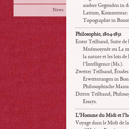
andere Gegenden in de
News
Latium, Kommentar: V
Topographie in Bonst
Philosophie, 1804-1831
Erster Teilband, Suite de
Mnémosynée ou La mé
la nature et les lois d
l’Intelligence (Ms.).
Zweiter Teilband, Études
Erweiterungen in Bon
Philosophische Manus
Dritter Teilband, Philoso
Essays.
L’Homme du Midi et l’h
Voyage dans le Midi de la 