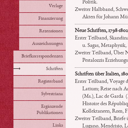
Politik.
Verlage
Zweiter Halbband, Schwei
Akten für Johann Müll
Finanzierung
Neue Schriften, 1798-1802
Rezensionen
Erster Teilband, Skandin
Auszeichnungen
u. Sagas, Metaphysik, 
Zweiter Teilband, Über 
Briefkorrespondenzen
Pestalozzis Erziehungs
⟶
Schriften
Schriften über Italien, 18
Registerband
Erster Teilband, Voyage d
Latium; Reise nach A
Sylvestriana
(Ms.), Lac de Garda (
Histoire des Républiqu
Ergänzende
Kollektaneen, Rom, Fl
Publikationen
Zweiter Teilband, Briefe 
Links
Lugano, Mendrisio, Lo