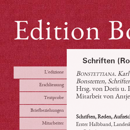
Edition B
Schriften (Ro
L'edizione
Bonstettiana
. Kar
Bonstetten, Schrifte
Erschliessung
Hrsg. von Doris u. 
Mitarbeit von Antj
Textprobe
Briefbeziehungen
Schriften, Reden, Aufzeic
Mitarbeiter
Erster Halbband, Landesk