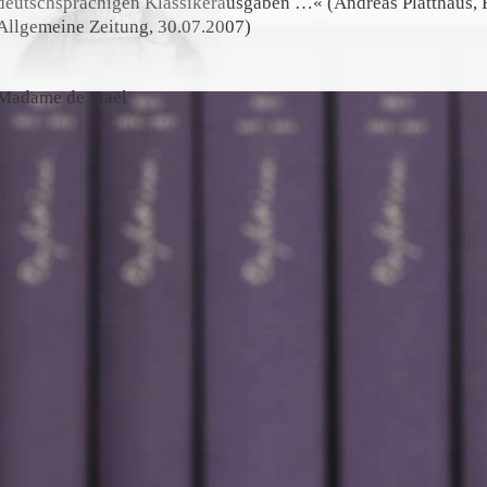
deutschsprachigen Klassikerausgaben …« (Andreas Platthaus, 
Allgemeine Zeitung, 30.07.2007)
Madame de Staël