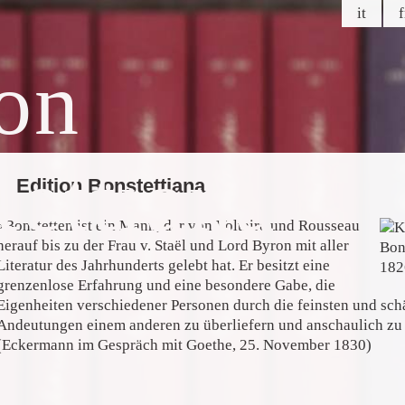
it
f
ion
ettiana
Edition Bonstettiana
»Bonstetten ist ein Mann, der von Voltaire und Rousseau
herauf bis zu der Frau v. Staël und Lord Byron mit aller
Literatur des Jahrhunderts gelebt hat. Er besitzt eine
grenzenlose Erfahrung und eine besondere Gabe, die
Eigenheiten verschiedener Personen durch die feinsten und sch
Andeutungen einem anderen zu überliefern und anschaulich zu
(Eckermann im Gespräch mit Goethe, 25. November 1830)