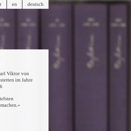
r
en
de
utsch
» schliessen
text
ärfsten
 machen.«