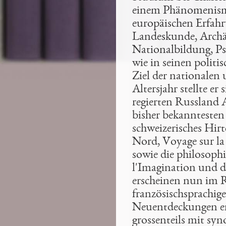
einem Phänomenismus
europäischen Erfahr
Landeskunde, Archäol
Nationalbildung, Psy
wie in seinen politis
Ziel der nationalen
Altersjahr stellte er
regierten Russland A
bisher bekanntesten s
schweizerisches Hi
Nord, Voyage sur la s
sowie die philosophi
l'Imagination und d
erscheinen nun im 
französischsprachig
Neuentdeckungen ent
grossenteils mit sy