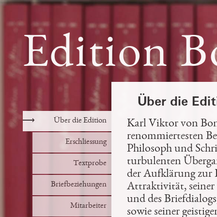
Edition B
Über die Edi
⟶
Über die Edition
Karl Viktor von Bons
renommiertesten Be
Erschliessung
Philosoph und Schrift
turbulenten Überg
Textprobe
der Aufklärung zur 
Briefbeziehungen
Attraktivität, sein
und des Briefdialogs
Mitarbeiter
sowie seiner geistige