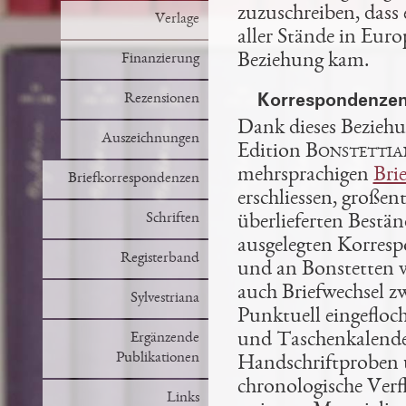
zuzuschreiben, dass
Verlage
aller Stände in Euro
Beziehung kam.
Finanzierung
Korrespondenzen 
Rezensionen
Dank dieses Beziehu
Auszeichnungen
Edition
Bonstettia
mehrsprachigen
Bri
Briefkorrespondenzen
erschliessen, großen
Schriften
überlieferten Bestä
ausgelegten Korrespo
Registerband
und an Bonstetten vo
auch Briefwechsel z
Sylvestriana
Punktuell eingefloc
und Taschenkalende
Ergänzende
Publikationen
Handschriftproben u
chronologische Ver
Links