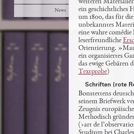
weiteren Materialie
ein geschichtliches
News
um 1800, das für die
unbekanntes Materia
eine wahre comédie 
leserfreundliche
Ers
Orientierung. »Man 
ein organisiertes Ga
das ewige Gebären de
Textprobe
)
Schriften (rote R
Bonstettens deutsch
seinem Briefwerk v
Zeugnis europäisch
Methodisch gründen 
(›art de l’observati
Studium bei Charles