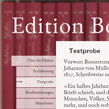
Edition B
Textprobe
Über die Edition
Vorwort Bonstettens
Johannes von Müller
Erschliessung
1827, Schreibweise n
⟶
Textprobe
»Ein halbes Jahrhun
Briefe
schrieb, und
d
Briefbeziehungen
Menschen, Völker, S
Mitarbeiter
mehr, und noch steht