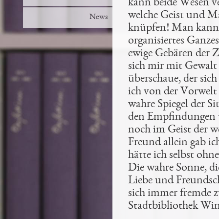
kann beide Wesen ve
welche Geist und Ma
News
knüpfen! Man kann n
organisiertes Ganzes
ewige Gebären der Ze
sich mir mit Gewalt
überschaue, der sic
ich von der Vorwelt 
wahre Spiegel der Si
den Empfindungen
noch im Geist der we
Freund allein gab ic
hätte ich selbst ohn
Die wahre Sonne, die
Liebe und Freundscha
sich immer fremde z
Stadtbibliothek Win