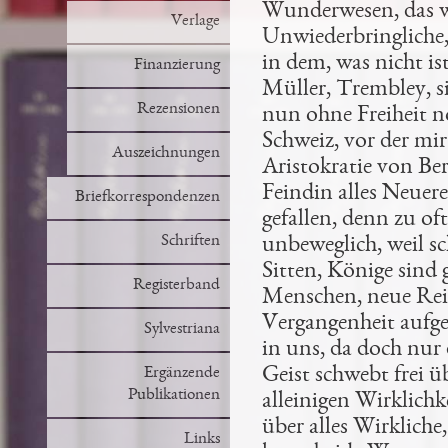
Wunderwesen, das wi
Verlage
Unwiederbringliche,
in dem, was nicht is
Finanzierung
Müller, Trembley, s
Rezensionen
nun ohne Freiheit n
Schweiz, vor
der mir
Auszeichnungen
Aristokratie von Ber
Feindin alles Neuere
Briefkorrespondenzen
gefallen, denn zu of
Schriften
unbeweglich, weil
sc
Sitten, Könige sind
Registerband
Menschen,
neue Rei
Vergangenheit
aufg
Sylvestriana
in uns, da doch nur
Geist schwebt frei ü
Ergänzende
Publikationen
alleinigen Wirklichke
über alles Wirkliche
Links