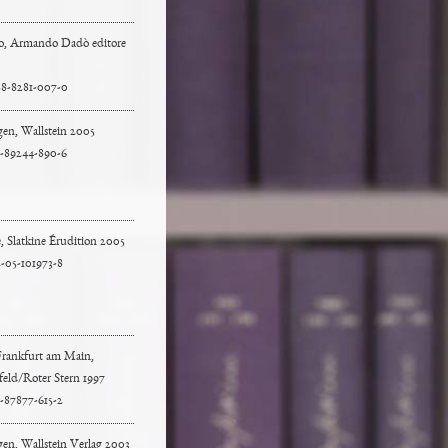
o, Armando Dadò editore
8-8281-007-0
gen, Wallstein 2005
-89244-890-6
 Slatkine Érudition 2005
-05-101973-8
Frankfurt am Main,
feld/Roter Stern 1997
-87877-615-2
en, Wallstein Verlag 2003