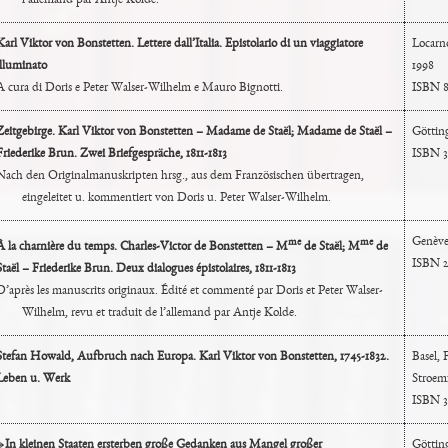
l’allemand par Antje Kolde.
Karl Viktor von Bonstetten. Lettere dall’Italia. Epistolario di un viaggiatore
Locarn
illuminato
1998
A cura di Doris e Peter Walser-Wilhelm e Mauro Bignotti.
ISBN 8
Zeitgebirge. Karl Viktor von Bonstetten – Madame de Staël; Madame de Staël –
Göttin
Friederike Brun. Zwei Briefgespräche, 1811-1813
ISBN 3
Nach den Originalmanuskripten hrsg., aus dem Französischen übertragen,
eingeleitet u. kommentiert von Doris u. Peter Walser-Wilhelm.
Genève,
me
me
À la charnière du temps. Charles-Victor de Bonstetten – M
de Staël; M
de
ISBN 2
Staël – Friederike Brun. Deux dialogues épistolaires, 1811-1813
D’après les manuscrits originaux. Édité et commenté par Doris et Peter Walser-
Wilhelm, revu et traduit de l’allemand par Antje Kolde.
Stefan Howald, Aufbruch nach Europa. Karl Viktor von Bonstetten, 1745-1832.
Basel, 
Leben u. Werk
Stroem
ISBN 3
»In kleinen Staaten ersterben große Gedanken aus Mangel großer
Götting