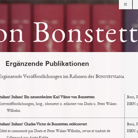
it
on Bonstet
Ergänzende Publikationen
Ergänzende Veröffentlichungen im Rahmen der
Bonstettiana
Italiam! Italiam! Ein neuentdeckter Karl Viktor von Bonstetten
Bern, P
Erstveröffentlichungen, hrsg., übersetzt u. erläutert von Doris u. Peter Walser-
ISBN 3
Wilhelm.
Italiam! Italiam! Charles-Victor de Bonstetten redécouvert
Bern, P
Édité et commenté par Doris et Peter Walser-Wilhelm, revue et traduit de
ISBN 3