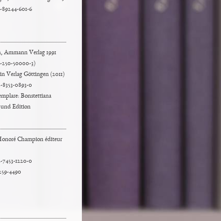
-89244-601-6
h, Ammann Verlag 1991
-250-50000-3)
in Verlag Göttingen (2011)
-8353-0893-0
mplare: Bonstettiana
 und Edition
 Honoré Champion éditeur
-7453-1220-0
259-4490