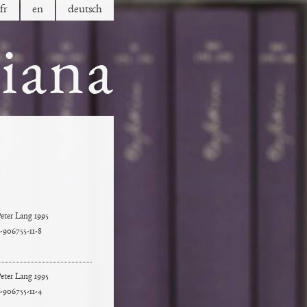
fr
en
de
utsch
tiana
eter Lang 1995
-906755-11-8
eter Lang 1995
-906755-11-4