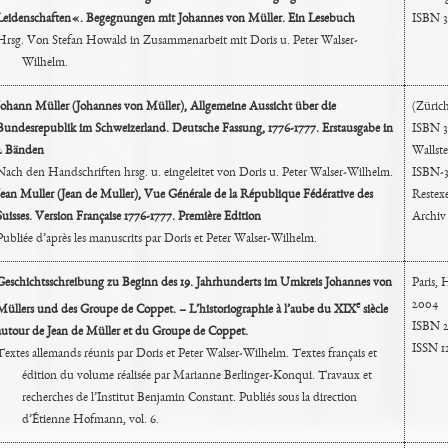
Leidenschaften«. Begegnungen mit Johannes von Müller. Ein Lesebuch
ISBN 3
Hrsg. Von Stefan Howald in Zusammenarbeit mit Doris u. Peter Walser-
Wilhelm.
Johann Müller (Johannes von Müller), Allgemeine Aussicht über die
(Züric
Bundesrepublik im Schweizerland. Deutsche Fassung, 1776-1777. Erstausgabe in
ISBN 3
2 Bänden
Wallste
Nach den Handschriften hrsg. u. eingeleitet von Doris u. Peter Walser-Wilhelm.
ISBN-3
Jean Muller (Jean de Muller), Vue Générale de la République Fédérative des
Restexe
Suisses. Version Française 1776-1777. Première Edition
Archiv
Publiée d’après les manuscrits par Doris et Peter Walser-Wilhelm.
Geschichtsschreibung zu Beginn des 19. Jahrhunderts im Umkreis Johannes von
Paris,
2004
e
Müllers und des Groupe de Coppet. – L’historiographie à l’aube du XIX
siècle
ISBN 2
autour de Jean de Müller et du Groupe de Coppet.
ISSN 1
Textes allemands réunis par Doris et Peter Walser-Wilhelm. Textes français et
édition du volume réalisée par Marianne Berlinger-Konqui. Travaux et
recherches de l’Institut Benjamin Constant. Publiés sous la direction
d’Étienne Hofmann, vol. 6.