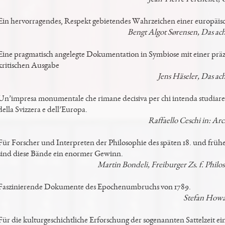
Ein hervorragendes, Respekt gebietendes Wahrzeichen einer europäis
Bengt Algot Sørensen, Das ac
Eine pragmatisch angelegte Dokumentation in Symbiose mit einer präzi
kritischen Ausgabe
Jens Häseler, Das ac
Un’impresa monumentale che rimane decisiva per chi intenda studiare l
della Svizzera e dell’Europa.
Raffaello Ceschi in: Arc
Für Forscher und Interpreten der Philosophie des späten 18. und früh
sind diese Bände ein enormer Gewinn.
Martin Bondeli, Freiburger Zs. f. Phil
Faszinierende Dokumente des Epochenumbruchs von 1789.
Stefan Howa
Für die kulturgeschichtliche Erforschung der sogenannten Sattelzeit e