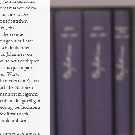
j’aurais un plaisir
ndres nuances de ma
e mon âme.« Die
ttens deutschen
ten, ein
nalysierender
 ein genauer Leser
itisch denkender
s an Johannes von
on ne peut expliquer
ereux qui ait paru
eser Worte
s in modernen Zeiten
sich die Nationen
 aus unserem eigenen
heit, der geselligen
heidung, bei höchstem
 Bedürfnis nach
chnik und des
ussveranstaltung 2011