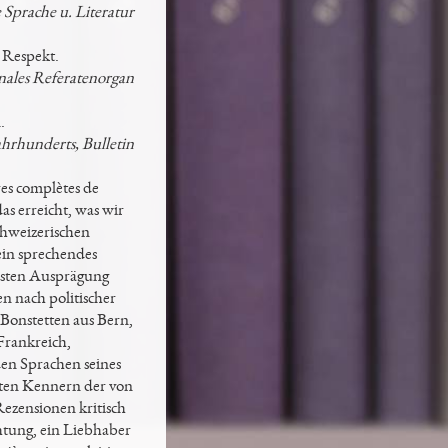
 Sprache u. Literatur
 Respekt.
nales Referatenorgan
.
ahrhunderts, Bulletin
es complètes de
as erreicht, was wir
chweizerischen
ein sprechendes
önsten Ausprägung
n nach politischer
 Bonstetten aus Bern,
Frankreich,
den Sprachen seines
sten Kennern der von
ezensionen kritisch
htung, ein Liebhaber