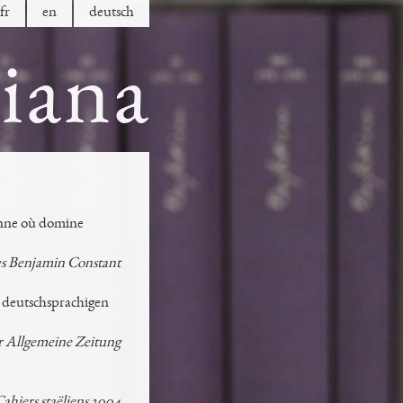
fr
en
de
utsch
tiana
éenne où domine
s Benjamin Constant
er deutschsprachigen
r Allgemeine Zeitung
Cahiers staëliens 2004