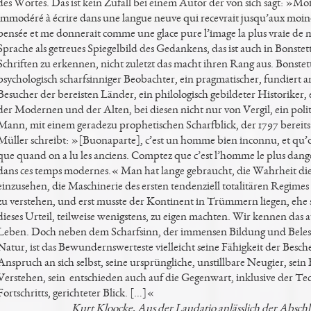
des Wortes. Das ist kein Zufall bei einem Autor der von sich sagt: »Moi, 
immodéré à écrire dans une langue neuve qui recevrait jusqu’aux moi
pensée et me donnerait comme une glace pure l’image la plus vraie d
Sprache als getreues Spiegelbild des Gedankens, das ist auch in Bonste
Schriften zu erkennen, nicht zuletzt das macht ihren Rang aus. Bonstet
psychologisch scharfsinniger Beobachter, ein pragmatischer, fundiert a
Besucher der bereisten Länder, ein philologisch gebildeter Historiker,
der Modernen und der Alten, bei diesen nicht nur von Vergil, ein pol
Mann, mit einem geradezu prophetischen Scharfblick, der 1797 bereit
Müller schreibt: »[Buonaparte], c’est un homme bien inconnu, et qu’
que quand on a lu les anciens. Comptez que c’est l’homme le plus dang
dans ces temps modernes.« Man hat lange gebraucht, die Wahrheit di
einzusehen, die Maschinerie des ersten tendenziell totalitären Regime
zu verstehen, und erst musste der Kontinent in Trümmern liegen, ehe 
dieses Urteil, teilweise wenigstens, zu eigen machten. Wir kennen das
Leben. Doch neben dem Scharfsinn, der immensen Bildung und Belesen
Natur, ist das Bewundernswerteste vielleicht seine Fähigkeit der Besc
Anspruch an sich selbst, seine ursprüngliche, unstillbare Neugier, sein
Verstehen, sein entschieden auch auf die Gegenwart, inklusive der Te
Fortschritts, gerichteter Blick. […]«
Kurt Kloocke, Aus der Laudatio anlässlich der Abschl