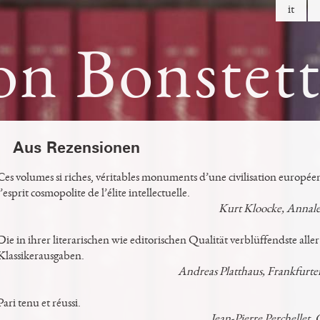
it
on Bonstet
Aus Rezensionen
Ces volumes si riches, véritables monuments d’une civilisation europ
l’esprit cosmopolite de l’élite intellectuelle.
Kurt Kloocke, Annale
Die in ihrer literarischen wie editorischen Qualität verblüffendste all
Klassikerausgaben.
Andreas Platthaus, Frankfurte
Pari tenu et réussi.
Jean-Pierre Perchellet, 