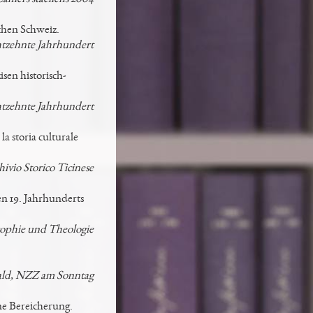
chen Schweiz.
htzehnte Jahrhundert
sen historisch-
htzehnte Jahrhundert
a storia culturale
hivio Storico Ticinese
en 19. Jahrhunderts
osophie und Theologie
ld, NZZ am Sonntag
ine Bereicherung.