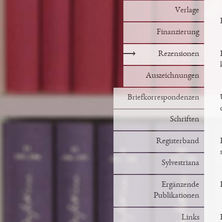
Verlage
Finanzierung
⟶
Rezensionen
Auszeichnungen
Briefkorrespondenzen
Schriften
Registerband
Sylvestriana
Ergänzende
Publikationen
Links