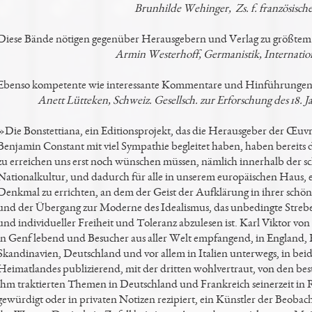
Brunhilde Wehinger, Zs. f. französische
Diese Bände nötigen gegenüber Herausgebern und Verlag zu größtem
Armin Westerhoff, Germanistik, Internatio
Ebenso kompetente wie interessante Kommentare und Hinführungen
Anett Lütteken, Schweiz. Gesellsch. zur Erforschung des 18. J
»Die Bonstettiana, ein Editionsprojekt, das die Herausgeber der Œuvr
Benjamin Constant mit viel Sympathie begleitet haben, haben bereits d
zu erreichen uns erst noch wünschen müssen, nämlich innerhalb der s
Nationalkultur, und dadurch für alle in unserem europäischen Haus, 
Denkmal zu errichten, an dem der Geist der Aufklärung in ihrer sch
und der Übergang zur Moderne des Idealismus, das unbedingte Strebe
und individueller Freiheit und Toleranz abzulesen ist. Karl Viktor von
in Genf lebend und Besucher aus aller Welt empfangend, in England, 
Skandinavien, Deutschland und vor allem in Italien unterwegs, in bei
Heimatlandes publizierend, mit der dritten wohlvertraut, von den be
ihm traktierten Themen in Deutschland und Frankreich seinerzeit in R
gewürdigt oder in privaten Notizen rezipiert, ein Künstler der Beobac