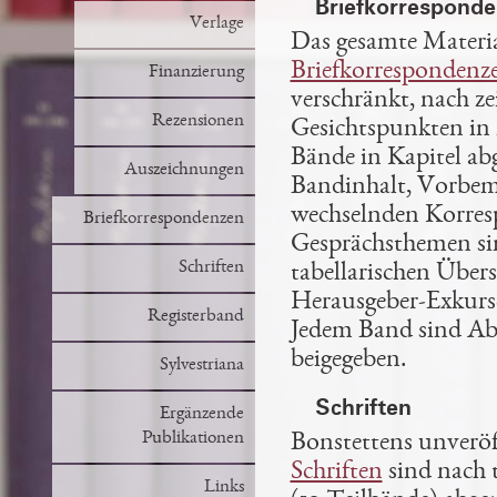
Briefkorrespond
Verlage
Das gesamte Materi
Briefkorrespondenz
Finanzierung
verschränkt, nach ze
Rezensionen
Gesichtspunkten in 
Bände in Kapitel abg
Auszeichnungen
Bandinhalt, Vorbeme
wechselnden Korres
Briefkorrespondenzen
Gesprächsthemen sin
Schriften
tabellarischen Über
Herausgeber-Exkurse
Registerband
Jedem Band sind Abb
beigegeben.
Sylvestriana
Schriften
Ergänzende
Publikationen
Bonstettens unveröf
Schriften
sind nach 
Links