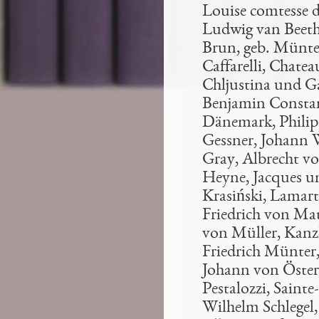
Louise comtesse 
Ludwig van Beet
Brun, geb. Münte
Caffarelli, Chate
Chljustina und G
Benjamin Consta
Dänemark, Philip
Gessner,
Johann 
Gray,
Albrecht vo
Heyne, Jacques 
Krasiński, Lamart
Friedrich von Ma
von Müller, Kanz
Friedrich Münter
Johann von Österr
Pestalozzi,
Sainte
Wilhelm Schlegel