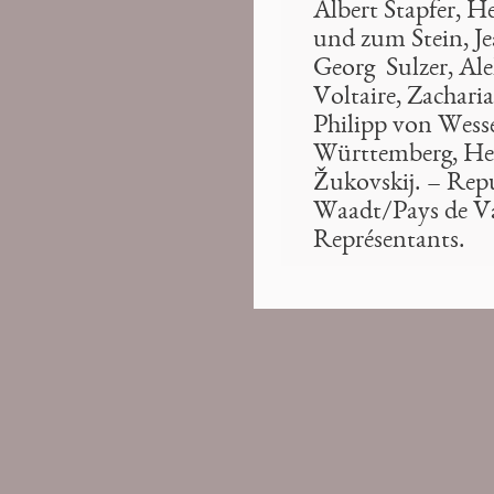
Albert Stapfer,
He
und zum Stein,
J
Georg Sulzer,
Ale
Voltaire, Zachari
Philipp von Wess
Württemberg,
He
Žukovskij. – Rep
Waadt/Pays de Va
Représentants.