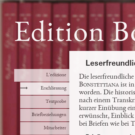
Edition B
Leserfreundl
L'edizione
Die leserfreundlich
Bonstettiana
ist i
⟶
Erschliessung
worden. Die histori
nach einem Transkri
Textprobe
kurzer Einübung eine
Briefbeziehungen
erwünscht, Einblick 
bei Briefen wie bei 
Mitarbeiter