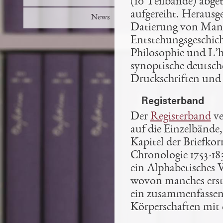
(10 Teilbände) abge
aufgereiht. Herausg
News
Datierung von Manus
Entstehungsgeschich
Philosophie und L’
synoptische deutsc
Druckschriften und
Registerband
Der
Registerband
ve
auf die Einzelbände,
Kapitel der Briefko
Chronologie 1753-18
ein Alphabetisches V
wovon manches erstm
ein zusammenfassen
Körperschaften
mit 