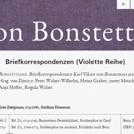
it
on Bonstet
Briefkorrespondenzen (Violette Reihe)
Bonstettiana
. Briefkorrespondenzen Karl Viktor von Bonstettens und 
Hrsg. von Doris u. Peter Walser-Wilhelm, Heinz Graber, unter Mitarb
Anja Höfler, Regula Walser
Erste Zeitspanne, 1753-1787, Studium Honorum
Bd. I
Bd. I/1, 1753-1766, Bonstettens Persönlichkeit, Studienjahre in Genf.
Bern, P
1753-
Bd. I/2, 1766-1773, Studienjahre im Ausland, Rückkehr nach Bern.
ISBN 3