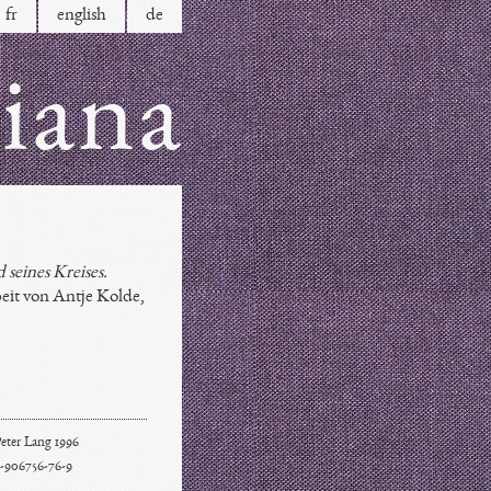
fr
en
glish
de
tiana
seines Kreises.
eit von Antje Kolde,
eter Lang 1996
-906756-76-9