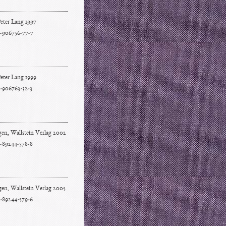
eter Lang 1997
-906756-77-7
eter Lang 1999
-906763-32-3
gen, Wallstein Verlag 2002
-89244-578-8
en, Wallstein Verlag 2005
-89244-579-6