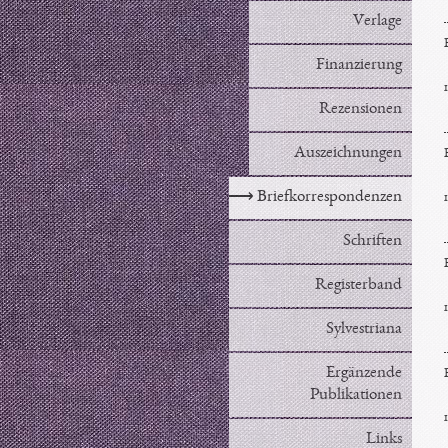
Verlage
Finanzierung
Rezensionen
Auszeichnungen
⟶
Briefkorrespondenzen
Schriften
Registerband
Sylvestriana
Ergänzende
Publikationen
Links