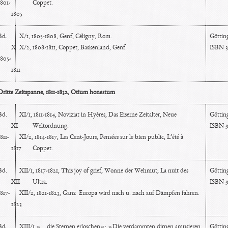
1801-
Coppet.
1805
Bd.
X/1, 1805-1808, Genf, Céligny, Rom.
Götting
X
X/2, 1808-1811, Coppet, Baskenland, Genf.
ISBN 3
1805-
1811
Dritte Zeitspanne, 1811-1832, Otium honestum
Bd.
XI/1, 1811-1814, Noviziat in Hyères, Das Eiserne Zeitalter, Neue
Göttin
XI
Weltordnung.
ISBN 9
811-
XI/2, 1814-1817, Les Cent-Jours, Pensées sur le bien public, L’été à
1817
Coppet.
Bd.
XII/1, 1817-1821, This joy of grief, Wonne der Wehmut; La nuit des
Göttin
XII
Ultra.
ISBN 9
1817-
XII/2, 1821-1823, Ganz Europa wird nach u. nach auf Dämpfen fahren.
1823
Bd.
XIII/1 »… die Sternen erloschen«; »Die verdammten dirnen amusieren
Götting