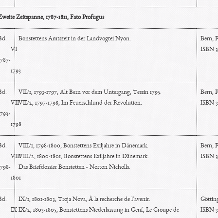
Zweite Zeitspanne, 1787-1811, Fato Profugus
Bd.
Bonstettens Amtszeit in der Landvogtei Nyon.
Bern, P
VI
ISBN 3
1787-
1793
Bd.
VII/1, 1793-1797, Alt Bern vor dem Untergang, Tessin 1795.
Bern, P
VII
VII/2, 1797-1798, Im Feuerschlund der Revolution.
ISBN 3
1793-
1798
Bd.
VIII/1, 1798-1800, Bonstettens Exiljahre in Dänemark.
Bern, 
VIII
VIII/2, 1800-1801, Bonstettens Exiljahre in Dänemark.
ISBN 3
1798-
Das Briefdossier Bonstetten - Norton Nicholls.
1801
Bd.
IX/1, 1801-1803, Troja Nova, À la recherche de l’avenir.
Göttin
IX
IX/2, 1803-1805, Bonstettens Niederlassung in Genf, Le Groupe de
ISBN 3