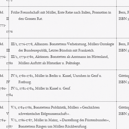
1773
Bd.
Frühe Freundschaft mit Müller, Erste Reise nach Italien, Promotion in
Bern, P
II
den Grossen Rat.
ISBN 3
1773-
1776
Bd.
III/1, 1776-1778, Allianzen: Bonstettens Verheiratung, Müllers Ontologie
Bern, P
III
der Bundesrepublik, Letztes Bündnis mit Frankreich.
ISBN 3
1776-
III/2, 1779-1780, Aktionen: Bonstetten als Amtmann im Hirtenland,
1780
Müllers Auftritt als Historiker u. Politologe.
Bd.
IV/1, 1780-1782, Müller in Berlin u. Kassel, Unruhen in Genf u.
Göttin
IV
Freiburg.
ISBN 3
1780-
IV/2, 1782-1784, Müller in Kassel u. Genf.
1784
Bd.
V/1, 1784-1786, Bonstettens Publizistik, Müllers »Geschichten
Götting
V
schweizerischer Eidgenossenschaft«.
ISBN 3
1784-
V/2, 1786-1787, Müller in Mainz, »Darstellung des Fürstenbundes«,
1787
Bonstettens Ringen um Müllers Rückberufung.