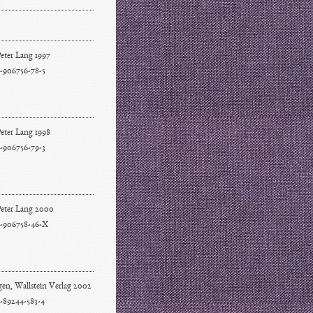
eter Lang 1997
-906756-78-5
eter Lang 1998
-906756-79-3
Peter Lang 2000
-906758-46-X
gen, Wallstein Verlag 2002
-89244-583-4