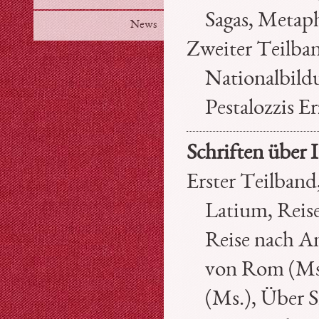
Sagas, Metaph
News
Zweiter Teilba
Nationalbild
Pestalozzis E
Schriften über I
Erster Teilband
Latium, Reis
Reise nach A
von Rom (Ms.
(Ms.), Über 