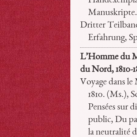
Handexemplar
Manuskripte.
Dritter Teilban
Erfahrung, Sp
L’Homme du Mi
du Nord, 1810-1
Voyage dans le 
1810. (Ms.), 
Pensées sur di
public, Du pac
la neutralité d