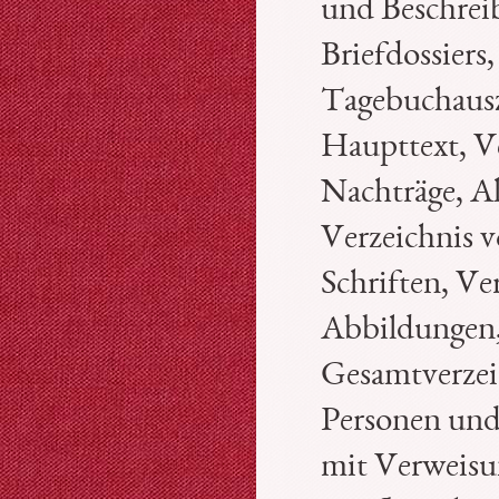
und Beschrei
Briefdossiers,
Tagebuchaus
Haupttext, Ve
Nachträge, A
Verzeichnis v
Schriften, Ve
Abbildungen
Gesamtverzei
Personen und
mit Verweisu