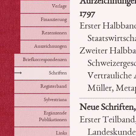
Aufzeichnungen,
Verlage
1797
Finanzierung
Erster Halbban
Rezensionen
Staatswirtscha
Auszeichnungen
Zweiter Halbba
Briefkorrespondenzen
Schweizergesc
⟶
Schriften
Vertrauliche 
Registerband
Müller, Metap
Sylvestriana
Neue Schriften,
Ergänzende
Erster Teilband
Publikationen
Landeskunde,
Links