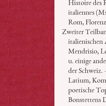
Histoire des
italiennes (M
Rom, Florenz
Zweiter Teilban
italienischen
Mendrisio, L
u. einige and
der Schweiz. 
Latium, Komm
poetische To
Bonstettens 