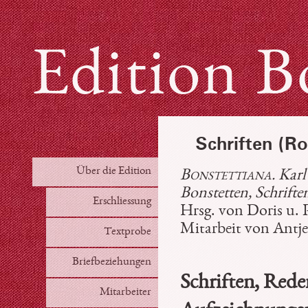
Edition B
Schriften (Ro
Über die Edition
Bonstettiana
. Kar
Bonstetten, Schrifte
Erschliessung
Hrsg. von Doris u. 
Mitarbeit von Antj
Textprobe
Briefbeziehungen
Schriften, Rede
Mitarbeiter