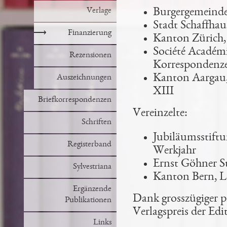
Verlage
Burgergemeinde
Stadt Schaffha
⟶
Finanzierung
Kanton Zürich,
Société Académ
Rezensionen
Korrespondenz
Kanton Aargau,
Auszeichnungen
XIII
Briefkorrespondenzen
Vereinzelte:
Schriften
Jubiläumsstiftu
Registerband
Werkjahr
Ernst Göhner St
Sylvestriana
Kanton Bern, L
Ergänzende
Dank grosszügiger pr
Publikationen
Verlagspreis der Edi
Links