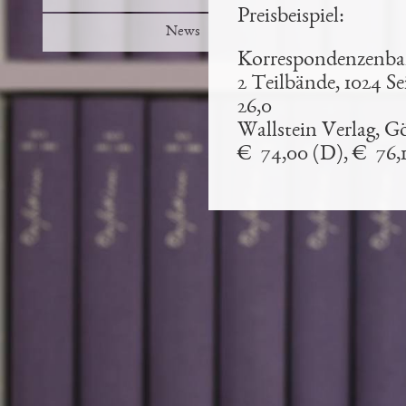
Preisbeispiel:
News
Korrespondenzenban
2 Teilbände, 1024 Se
26,0
Wallstein Verlag, Gö
€ 74,00 (D), € 76,