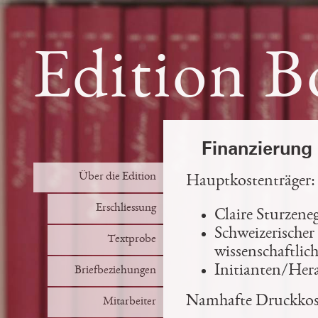
Edition B
Finanzierung
Über die Edition
Hauptkostenträger:
Erschliessung
Claire Sturzene
Schweizerischer
Textprobe
wissenschaftlic
Initianten/Her
Briefbeziehungen
Namhafte Druckkost
Mitarbeiter